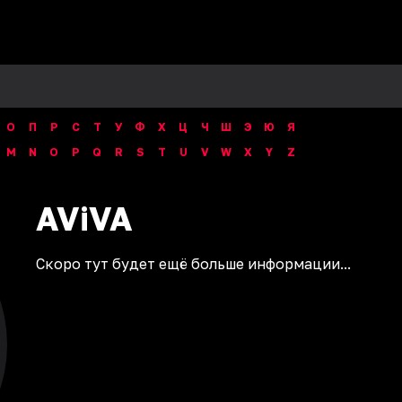
О
П
Р
С
Т
У
Ф
Х
Ц
Ч
Ш
Э
Ю
Я
M
N
O
P
Q
R
S
T
U
V
W
X
Y
Z
AViVA
Скоро тут будет ещё больше информации...