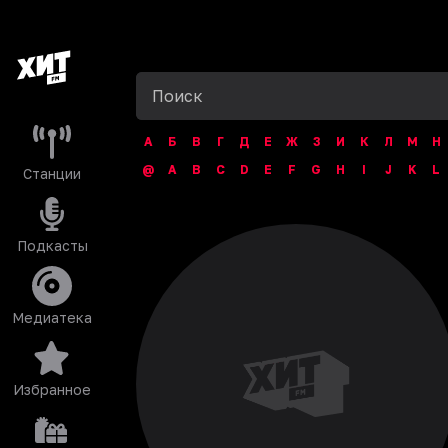
А
Б
В
Г
Д
Е
Ж
З
И
К
Л
М
Н
@
A
B
C
D
E
F
G
H
I
J
K
L
Станции
Подкасты
Медиатека
Избранное