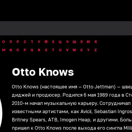
О
П
Р
С
Т
У
Ф
Х
Ц
Ч
Ш
Э
Ю
Я
M
N
O
P
Q
R
S
T
U
V
W
X
Y
Z
Otto
Knows
Otto Knows (настоящее имя — Otto Jettman) — шв
диджей и продюсер. Родился 6 мая 1989 года в С
2010-м начал музыкальную карьеру. Сотрудничал
известными артистами, как Avicii, Sebastian Ingros
Britney Spears, ATB, Imogen Heap, и другими. Бол
пришел к Otto Knows после выхода его сингла Milli