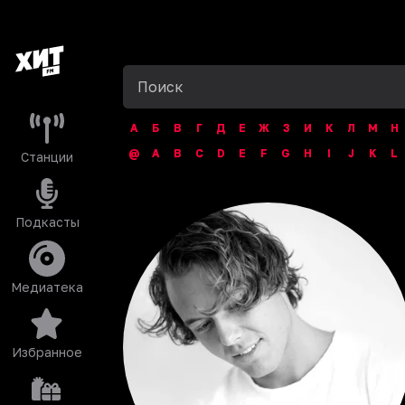
А
Б
В
Г
Д
Е
Ж
З
И
К
Л
М
Н
@
A
B
C
D
E
F
G
H
I
J
K
L
Станции
Подкасты
Медиатека
Избранное