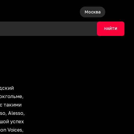
Москва
НАЙТИ
едский
токгольме,
 с такими
so, Alesso,
ьшой успех
on Voices,