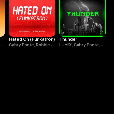
Hated On (Funkatron)
Thunder
te, Sean Paul, Natti Natasha
Gabry Ponte, Robbie Rivera
LUM!X, Gabry Ponte, Prezioso