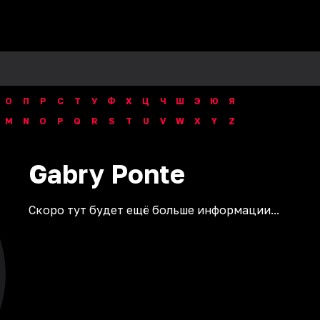
О
П
Р
С
Т
У
Ф
Х
Ц
Ч
Ш
Э
Ю
Я
M
N
O
P
Q
R
S
T
U
V
W
X
Y
Z
Gabry
Ponte
Скоро тут будет ещё больше информации...