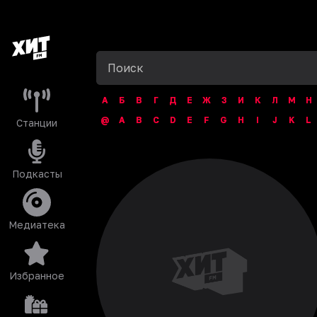
А
Б
В
Г
Д
Е
Ж
З
И
К
Л
М
Н
@
A
B
C
D
E
F
G
H
I
J
K
L
Станции
Подкасты
Медиатека
Избранное