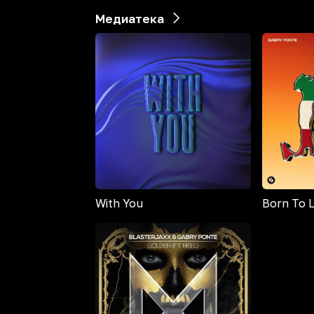
Медиатека
With You
Born To 