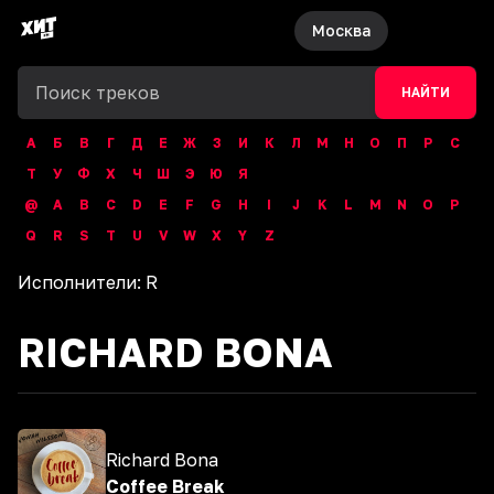
Москва
НАЙТИ
А
Б
В
Г
Д
Е
Ж
З
И
К
Л
М
Н
О
П
Р
С
Т
У
Ф
Х
Ч
Ш
Э
Ю
Я
@
A
B
C
D
E
F
G
H
I
J
K
L
M
N
O
P
Q
R
S
T
U
V
W
X
Y
Z
Исполнители:
R
RICHARD BONA
Richard Bona
Coffee Break