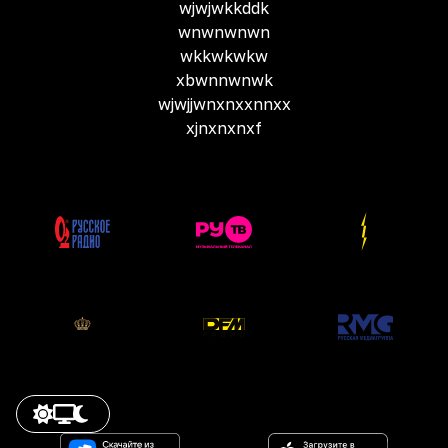
wjwjwkkddk
wnwnwnwn
wkkwkwkw
xbwnnwnwk
wjwjjwnxnxxnnxx
xjnxnxnxf