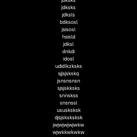
jdksks
jdksks
jdksls
bdksosl
jsisosl
hsisld
jdksl
dnkdi
idosl
udidlkzksks
sjjsjskskq
jsnsnsnsn
sjsjskksks
snnskss
snsnssl
ususksksk
djsjsksksksk
jwjwjwjwjwkw
wjwkkwkwkw