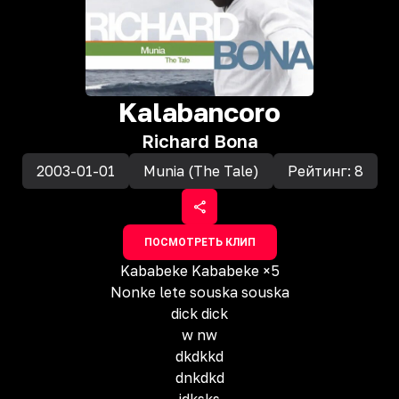
Kalabancoro
Richard Bona
2003-01-01
Munia (The Tale)
Рейтинг:
8
ПОСМОТРЕТЬ КЛИП
Kababeke Kababeke ×5
Nonke lete souska souska
dick dick
w nw
dkdkkd
dnkdkd