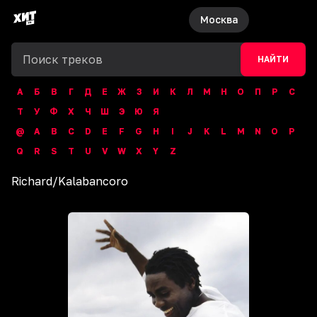
Москва
НАЙТИ
А
Б
В
Г
Д
Е
Ж
З
И
К
Л
М
Н
О
П
Р
С
Т
У
Ф
Х
Ч
Ш
Э
Ю
Я
@
A
B
C
D
E
F
G
H
I
J
K
L
M
N
O
P
Q
R
S
T
U
V
W
X
Y
Z
Richard
/
Kalabancoro