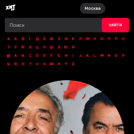
Москва
НАЙТИ
А
Б
В
Г
Д
Е
Ж
З
И
К
Л
М
Н
О
П
Р
С
Т
У
Ф
Х
Ц
Ч
Ш
Э
Ю
Я
@
A
B
C
D
E
F
G
H
I
J
K
L
M
N
O
P
Q
R
S
T
U
V
W
X
Y
Z