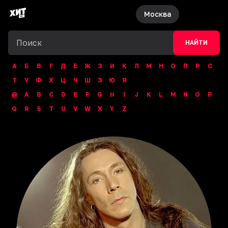
Москва
НАЙТИ
А
Б
В
Г
Д
Е
Ж
З
И
К
Л
М
Н
О
П
Р
С
Т
У
Ф
Х
Ц
Ч
Ш
Э
Ю
Я
@
A
B
C
D
E
F
G
H
I
J
K
L
M
N
O
P
Q
R
S
T
U
V
W
X
Y
Z