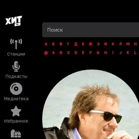
А
Б
В
Г
Д
Е
Ж
З
И
К
Л
М
Н
@
A
B
C
D
E
F
G
H
I
J
K
L
Станции
Подкасты
Медиатека
Избранное