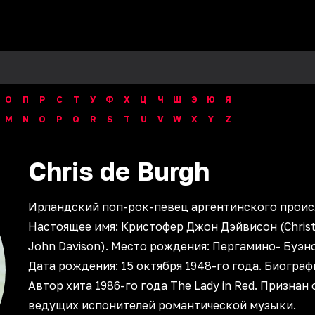
О
П
Р
С
Т
У
Ф
Х
Ц
Ч
Ш
Э
Ю
Я
M
N
O
P
Q
R
S
T
U
V
W
X
Y
Z
Chris de Burgh
Ирландский поп-рок-певец аргентинского проис
Настоящее имя: Кристофер Джон Дэйвисон (Chris
John Davison). Место рождения: Пергамино- Буэн
Дата рождения: 15 октября 1948-го года. Биограф
Автор хита 1986-го года The Lady in Red. Признан
ведущих испонителей романтической музыки.