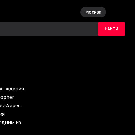
Москва
НАЙТИ
хождения.
topher
ос-Айрес.
ия
 одним из