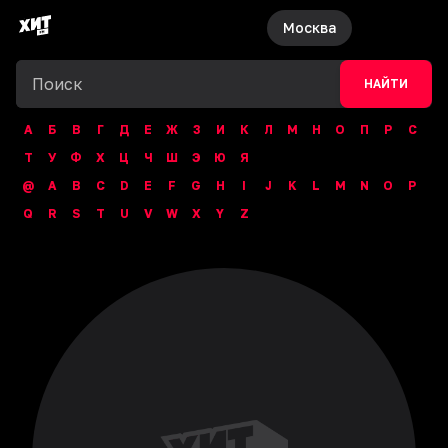
Москва
НАЙТИ
А
Б
В
Г
Д
Е
Ж
З
И
К
Л
М
Н
О
П
Р
С
Т
У
Ф
Х
Ц
Ч
Ш
Э
Ю
Я
@
A
B
C
D
E
F
G
H
I
J
K
L
M
N
O
P
Q
R
S
T
U
V
W
X
Y
Z