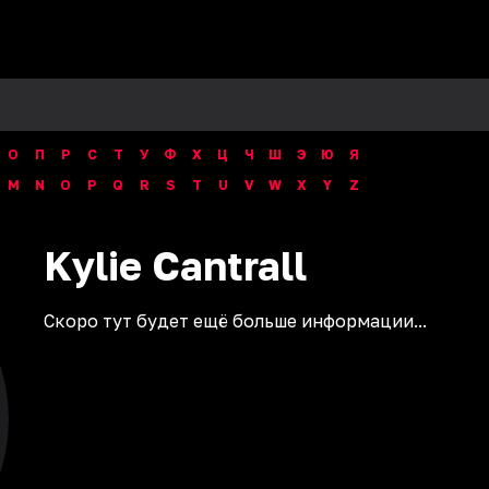
О
П
Р
С
Т
У
Ф
Х
Ц
Ч
Ш
Э
Ю
Я
M
N
O
P
Q
R
S
T
U
V
W
X
Y
Z
Kylie
Cantrall
Скоро тут будет ещё больше информации...