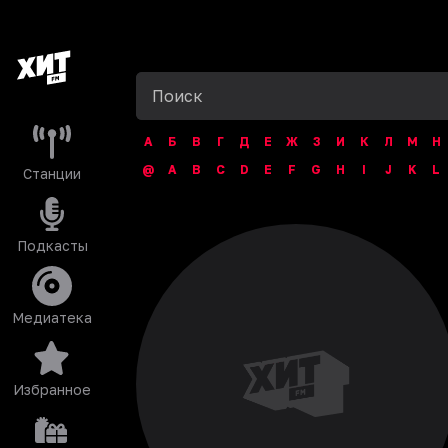
А
Б
В
Г
Д
Е
Ж
З
И
К
Л
М
Н
@
A
B
C
D
E
F
G
H
I
J
K
L
Станции
Подкасты
Медиатека
Избранное