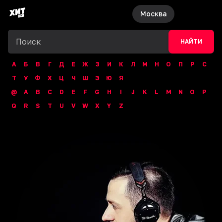
Москва
НАЙТИ
А
Б
В
Г
Д
Е
Ж
З
И
К
Л
М
Н
О
П
Р
С
Т
У
Ф
Х
Ц
Ч
Ш
Э
Ю
Я
@
A
B
C
D
E
F
G
H
I
J
K
L
M
N
O
P
Q
R
S
T
U
V
W
X
Y
Z