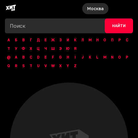
Москва
НАЙТИ
А
Б
В
Г
Д
Е
Ж
З
И
К
Л
М
Н
О
П
Р
С
Т
У
Ф
Х
Ц
Ч
Ш
Э
Ю
Я
@
A
B
C
D
E
F
G
H
I
J
K
L
M
N
O
P
Q
R
S
T
U
V
W
X
Y
Z