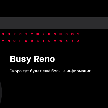
О
П
Р
С
Т
У
Ф
Х
Ц
Ч
Ш
Э
Ю
Я
M
N
O
P
Q
R
S
T
U
V
W
X
Y
Z
Busy
Reno
Скоро тут будет ещё больше информации...