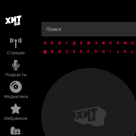
А
Б
В
Г
Д
Е
Ж
З
И
К
Л
М
Н
@
A
B
C
D
E
F
G
H
I
J
K
L
Станции
Подкасты
Медиатека
Избранное