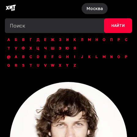
Москва
НАЙТИ
А
Б
В
Г
Д
Е
Ж
З
И
К
Л
М
Н
О
П
Р
С
Т
У
Ф
Х
Ц
Ч
Ш
Э
Ю
Я
@
A
B
C
D
E
F
G
H
I
J
K
L
M
N
O
P
Q
R
S
T
U
V
W
X
Y
Z