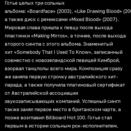
Готье целых три сольных
альбома: «Boardface» (2003), «Like Drawing Blood» (200
а также диск с ремиксами «Mixed Blood» (2007).
Мировая слава пришла к певцу после выхода
пластинки «Making Mirros», а точнее, после выхода
второго сингла с этого альбома. Знаменитый
хит «Somebody That I Used To Know», записанный
совместно с новозеландской певицей Кимброй,
взорвал танцполы всего мира. Композиция сразу
же заняла первую строчку австралийского хит-
парада, а также получила платиновый сертификат
от Австралийской ассоциации
звукозаписывающих компаний. Успешный сингл
также занял первое место в британском чарте, а
позже возглавил Billboard Hot 100. Готье стал
первым в истории сольным рок-исполнителем,