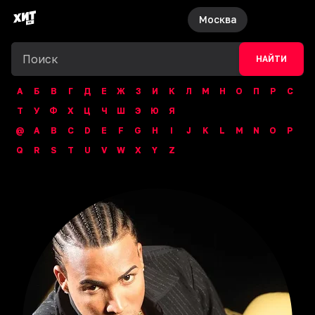
Москва
НАЙТИ
А
Б
В
Г
Д
Е
Ж
З
И
К
Л
М
Н
О
П
Р
С
Т
У
Ф
Х
Ц
Ч
Ш
Э
Ю
Я
@
A
B
C
D
E
F
G
H
I
J
K
L
M
N
O
P
Q
R
S
T
U
V
W
X
Y
Z