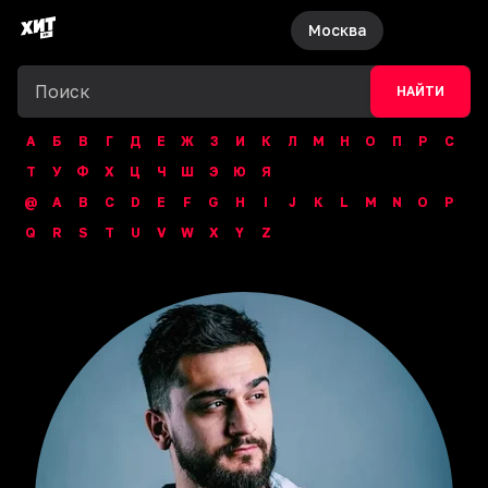
Москва
НАЙТИ
А
Б
В
Г
Д
Е
Ж
З
И
К
Л
М
Н
О
П
Р
С
Т
У
Ф
Х
Ц
Ч
Ш
Э
Ю
Я
@
A
B
C
D
E
F
G
H
I
J
K
L
M
N
O
P
Q
R
S
T
U
V
W
X
Y
Z