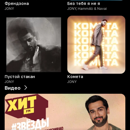
Френдзона
Без тебя я не я
JONY
JONY, HammAli & Navai
Пустой стакан
Комета
JONY
JONY
Видео