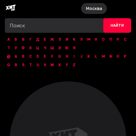
Москва
НАЙТИ
А
Б
В
Г
Д
Е
Ж
З
И
К
Л
М
Н
О
П
Р
С
Т
У
Ф
Х
Ц
Ч
Ш
Э
Ю
Я
@
A
B
C
D
E
F
G
H
I
J
K
L
M
N
O
P
Q
R
S
T
U
V
W
X
Y
Z