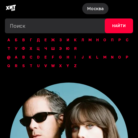
Москва
НАЙТИ
А
Б
В
Г
Д
Е
Ж
З
И
К
Л
М
Н
О
П
Р
С
Т
У
Ф
Х
Ц
Ч
Ш
Э
Ю
Я
@
A
B
C
D
E
F
G
H
I
J
K
L
M
N
O
P
Q
R
S
T
U
V
W
X
Y
Z