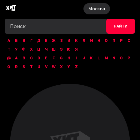
Москва
НАЙТИ
А
Б
В
Г
Д
Е
Ж
З
И
К
Л
М
Н
О
П
Р
С
Т
У
Ф
Х
Ц
Ч
Ш
Э
Ю
Я
@
A
B
C
D
E
F
G
H
I
J
K
L
M
N
O
P
Q
R
S
T
U
V
W
X
Y
Z