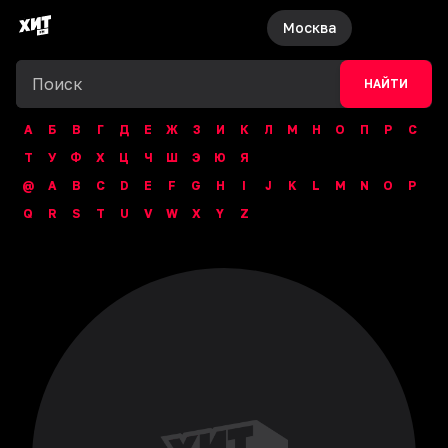
Москва
НАЙТИ
А
Б
В
Г
Д
Е
Ж
З
И
К
Л
М
Н
О
П
Р
С
Т
У
Ф
Х
Ц
Ч
Ш
Э
Ю
Я
@
A
B
C
D
E
F
G
H
I
J
K
L
M
N
O
P
Q
R
S
T
U
V
W
X
Y
Z