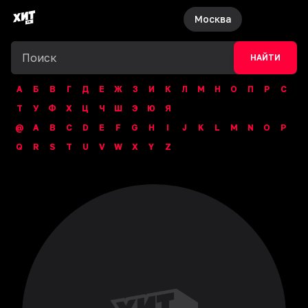
Москва
НАЙТИ
А
Б
В
Г
Д
Е
Ж
З
И
К
Л
М
Н
О
П
Р
С
Т
У
Ф
Х
Ц
Ч
Ш
Э
Ю
Я
@
A
B
C
D
E
F
G
H
I
J
K
L
M
N
O
P
Q
R
S
T
U
V
W
X
Y
Z