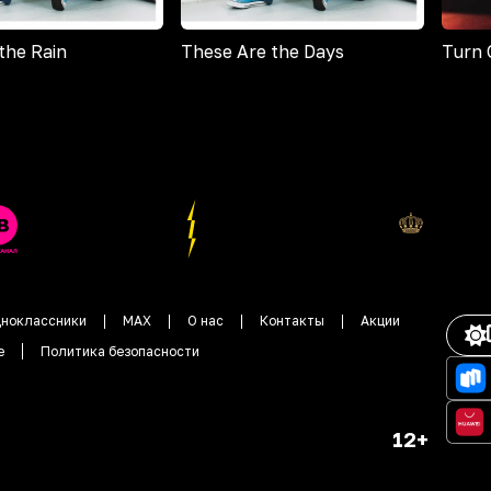
 the Rain
These Are the Days
Turn 
ноклассники
MAX
О нас
Контакты
Акции
е
Политика безопасности
12+