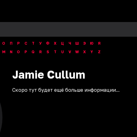
О
П
Р
С
Т
У
Ф
Х
Ц
Ч
Ш
Э
Ю
Я
M
N
O
P
Q
R
S
T
U
V
W
X
Y
Z
Jamie
Cullum
Скоро тут будет ещё больше информации...