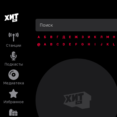
А
Б
В
Г
Д
Е
Ж
З
И
К
Л
М
Н
@
A
B
C
D
E
F
G
H
I
J
K
L
Станции
Подкасты
Медиатека
Избранное