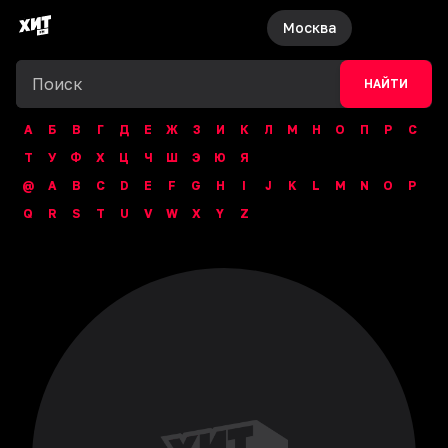
Москва
НАЙТИ
А
Б
В
Г
Д
Е
Ж
З
И
К
Л
М
Н
О
П
Р
С
Т
У
Ф
Х
Ц
Ч
Ш
Э
Ю
Я
@
A
B
C
D
E
F
G
H
I
J
K
L
M
N
O
P
Q
R
S
T
U
V
W
X
Y
Z