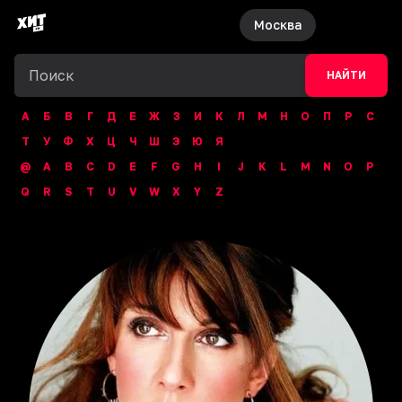
Москва
НАЙТИ
А
Б
В
Г
Д
Е
Ж
З
И
К
Л
М
Н
О
П
Р
С
Т
У
Ф
Х
Ц
Ч
Ш
Э
Ю
Я
@
A
B
C
D
E
F
G
H
I
J
K
L
M
N
O
P
Q
R
S
T
U
V
W
X
Y
Z