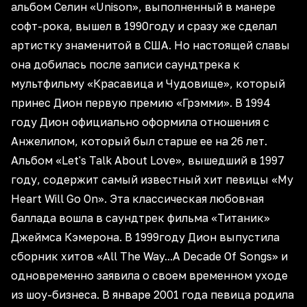
альбом Селин «Unison», выполненный в манере
софт-рока, вышел в 1990году и сразу же сделал
артистку знаменитой в США. Но настоящей славы
она добилась после записи саундтрека к
мультфильму «Красавица и Чудовище», который
принес Дион первую премию «Грэмми». В 1994
году Дион официально оформила отношения с
Анжелилом, который был старше ее на 26 лет.
Альбом «Let's Talk About Love», вышедший в 1997
году, содержит самый известный хит певицы «My
Heart Will Go On». Эта классическая любовная
баллада вошла в саундтрек фильма «Титаник»
Джеймса Кэмерона. В 1999году Дион выпустила
сборник хитов «All The Way...A Decade Of Songs» и
одновременно заявила о своем временном уходе
из шоу-бизнеса. В январе 2001 года певица родила