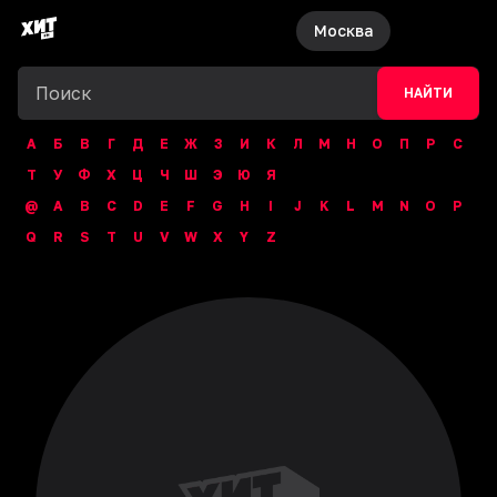
Москва
НАЙТИ
А
Б
В
Г
Д
Е
Ж
З
И
К
Л
М
Н
О
П
Р
С
Т
У
Ф
Х
Ц
Ч
Ш
Э
Ю
Я
@
A
B
C
D
E
F
G
H
I
J
K
L
M
N
O
P
Q
R
S
T
U
V
W
X
Y
Z