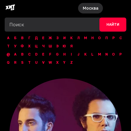
Москва
НАЙТИ
А
Б
В
Г
Д
Е
Ж
З
И
К
Л
М
Н
О
П
Р
С
Т
У
Ф
Х
Ц
Ч
Ш
Э
Ю
Я
@
A
B
C
D
E
F
G
H
I
J
K
L
M
N
O
P
Q
R
S
T
U
V
W
X
Y
Z