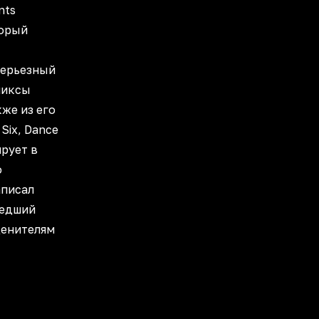
nts
торый
серьезный
миксы
кже из его
Six, Dance
ирует в
о
аписал
шедший
 ценителям