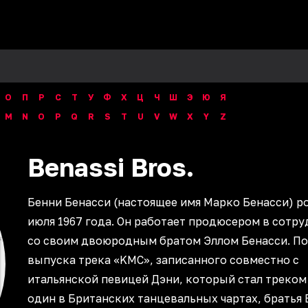
О
П
Р
С
Т
У
Ф
Х
Ц
Ч
Ш
Э
Ю
Я
M
N
O
P
Q
R
S
T
U
V
W
X
Y
Z
Benassi
Bros.
Бенни Бенасси (настоящее имя Марко Бенасси) р
июля 1967 года. Он работает продюсером в сотр
со своим двоюродным братом Эллом Бенасси. По
выпуска трека «KMC», записанного совместно с
итальянской певицей Дэни, который стал треком
один в Британских танцевальных чартах, братья 