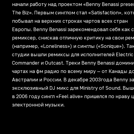
начали работу над проектом «Benny Benassi prese
The Biz». Первым синглом стал «Satisfaction», ко
побывал на верхних строках чартов всех стран
Европы. Benny Benassi зарекомендовал себя как 
ремиксер, снискав отличную критику на свои ре
(например, «Loneliness») и синглы («Sonique»). Та
студии вышли ремиксы для исполнителей Electric 
Commander и Outcast. Треки Benny Benassi домин
чартах на фм радио по всему миру — от Канады д
Австралии и России. В декабре 2003года Benny з
эксклюзивный DJ микс для Ministry of Sound. Вы
в 2006 году сингл «Feel alive» пришелся по нраву
электронной музыки.