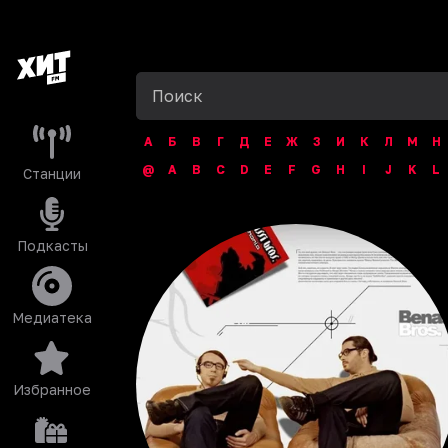
А
Б
В
Г
Д
Е
Ж
З
И
К
Л
М
Н
@
A
B
C
D
E
F
G
H
I
J
K
L
Станции
Подкасты
Медиатека
Избранное