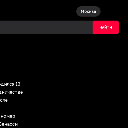
Москва
НАЙТИ
одился 13
удничестве
сле
 номер
Бенасси