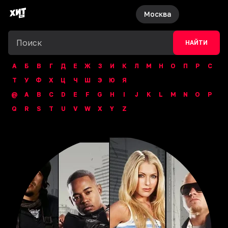
Москва
НАЙТИ
А
Б
В
Г
Д
Е
Ж
З
И
К
Л
М
Н
О
П
Р
С
Т
У
Ф
Х
Ц
Ч
Ш
Э
Ю
Я
@
A
B
C
D
E
F
G
H
I
J
K
L
M
N
O
P
Q
R
S
T
U
V
W
X
Y
Z