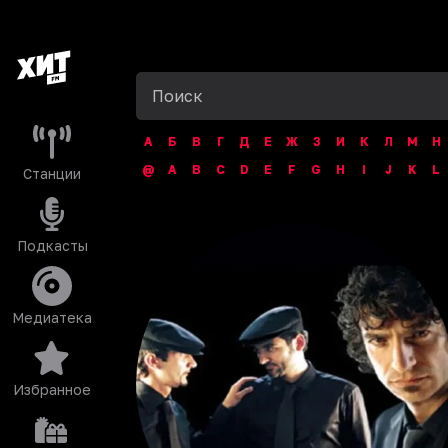
А
Б
В
Г
Д
Е
Ж
З
И
К
Л
М
Н
@
A
B
C
D
E
F
G
H
I
J
K
L
Станции
Подкасты
Медиатека
Избранное