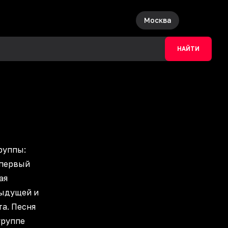
Москва
НАЙТИ
руппы:
 первый
ая
дыдущей и
та. Песня
группе