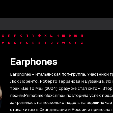
О
П
Р
С
Т
У
Ф
Х
Ц
Ч
Ш
Э
Ю
Я
M
N
O
P
Q
R
S
T
U
V
W
X
Y
Z
Earphones
Earphones – итальянская поп-группа. Участники г
Люк Лоренто, Роберто Терранова и Буззанца. Их
трек «Lie To Me» (2004) сразу же стал хитом. Втор
песня«Primetime-Sexcrime» повторила успех пре
закрепилась на несколько недель на вершине чар
стала хитом в Скандинавии и России и принесла 