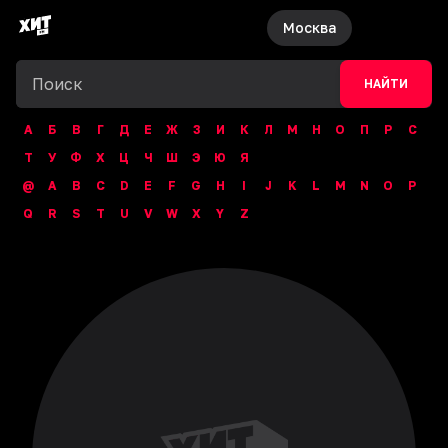
Москва
НАЙТИ
А
Б
В
Г
Д
Е
Ж
З
И
К
Л
М
Н
О
П
Р
С
Т
У
Ф
Х
Ц
Ч
Ш
Э
Ю
Я
@
A
B
C
D
E
F
G
H
I
J
K
L
M
N
O
P
Q
R
S
T
U
V
W
X
Y
Z