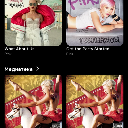
What About Us
Get the Party Started
P!nk
P!nk
Медиатека