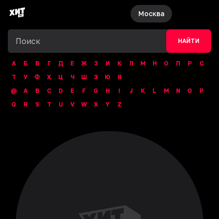
Москва
НАЙТИ
А
Б
В
Г
Д
Е
Ж
З
И
К
Л
М
Н
О
П
Р
С
Т
У
Ф
Х
Ц
Ч
Ш
Э
Ю
Я
@
A
B
C
D
E
F
G
H
I
J
K
L
M
N
O
P
Q
R
S
T
U
V
W
X
Y
Z