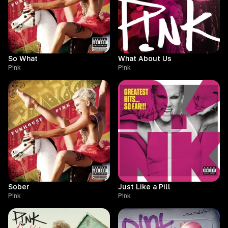
So What
What About Us
P!nk
P!nk
Sober
Just Like a Pill
P!nk
P!nk