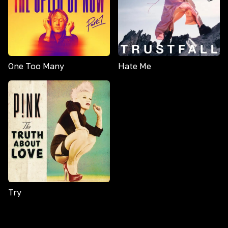
One Too Many
Hate Me
Try