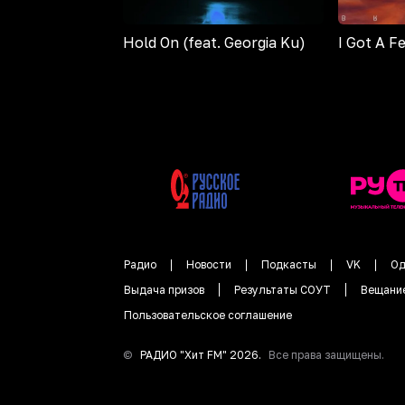
Hold On (feat. Georgia Ku)
I Got A F
Радио
Новости
Подкасты
VK
Од
Выдача призов
Результаты СОУТ
Вещани
Пользовательское соглашение
©
РАДИО "
Хит FM
"
2026
.
Все права защищены.