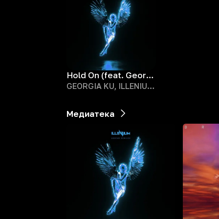
Hold On (feat. Georgia Ku)
GEORGIA KU, ILLENIUM, Midnight Kids
Медиатека