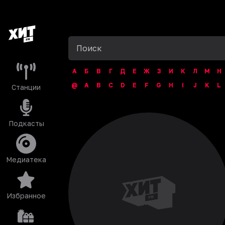
А
Б
В
Г
Д
Е
Ж
З
И
К
Л
М
Н
@
A
B
C
D
E
F
G
H
I
J
K
L
Станции
Подкасты
Медиатека
Избранное