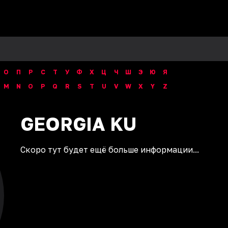
О
П
Р
С
Т
У
Ф
Х
Ц
Ч
Ш
Э
Ю
Я
M
N
O
P
Q
R
S
T
U
V
W
X
Y
Z
GEORGIA
KU
Скоро тут будет ещё больше информации...