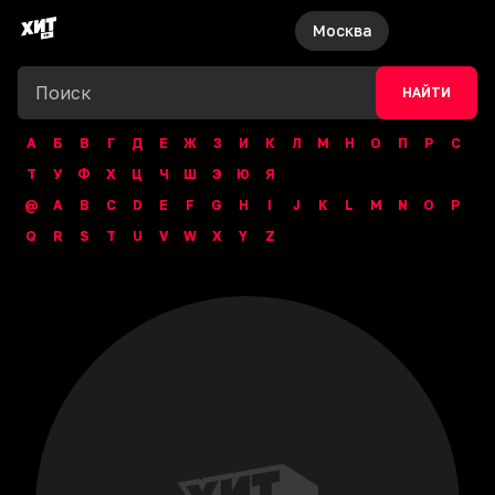
Москва
НАЙТИ
А
Б
В
Г
Д
Е
Ж
З
И
К
Л
М
Н
О
П
Р
С
Т
У
Ф
Х
Ц
Ч
Ш
Э
Ю
Я
@
A
B
C
D
E
F
G
H
I
J
K
L
M
N
O
P
Q
R
S
T
U
V
W
X
Y
Z