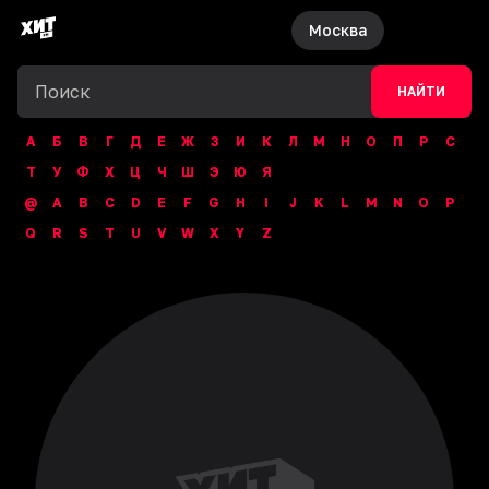
Москва
НАЙТИ
А
Б
В
Г
Д
Е
Ж
З
И
К
Л
М
Н
О
П
Р
С
Т
У
Ф
Х
Ц
Ч
Ш
Э
Ю
Я
@
A
B
C
D
E
F
G
H
I
J
K
L
M
N
O
P
Q
R
S
T
U
V
W
X
Y
Z