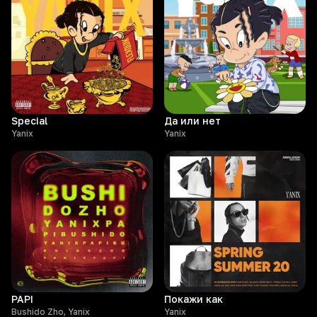
Special
Да или нет
Yanix
Yanix
PAPI
Покажи как
Bushido Zho, Yanix
Yanix