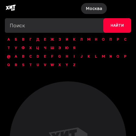
Москва
НАЙТИ
А
Б
В
Г
Д
Е
Ж
З
И
К
Л
М
Н
О
П
Р
С
Т
У
Ф
Х
Ц
Ч
Ш
Э
Ю
Я
@
A
B
C
D
E
F
G
H
I
J
K
L
M
N
O
P
Q
R
S
T
U
V
W
X
Y
Z