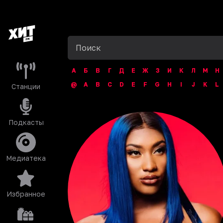
А
Б
В
Г
Д
Е
Ж
З
И
К
Л
М
Н
@
A
B
C
D
E
F
G
H
I
J
K
L
Станции
Подкасты
Медиатека
Избранное