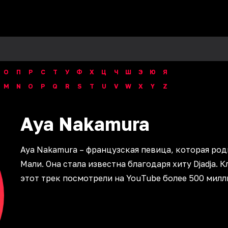
О
П
Р
С
Т
У
Ф
Х
Ц
Ч
Ш
Э
Ю
Я
M
N
O
P
Q
R
S
T
U
V
W
X
Y
Z
Aya
Nakamura
Aya Nakamura – французская певица, которая род
Мали. Она стала известна благодаря хиту Djadja. К
этот трек посмотрели на YouTube более 500 милл