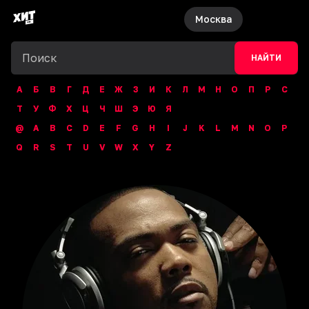
Москва
НАЙТИ
А
Б
В
Г
Д
Е
Ж
З
И
К
Л
М
Н
О
П
Р
С
Т
У
Ф
Х
Ц
Ч
Ш
Э
Ю
Я
@
A
B
C
D
E
F
G
H
I
J
K
L
M
N
O
P
Q
R
S
T
U
V
W
X
Y
Z