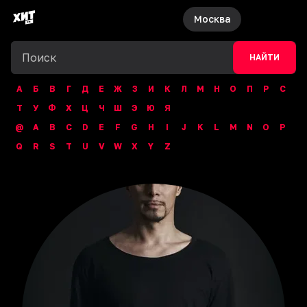
Москва
НАЙТИ
А
Б
В
Г
Д
Е
Ж
З
И
К
Л
М
Н
О
П
Р
С
Т
У
Ф
Х
Ц
Ч
Ш
Э
Ю
Я
@
A
B
C
D
E
F
G
H
I
J
K
L
M
N
O
P
Q
R
S
T
U
V
W
X
Y
Z