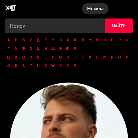
Москва
НАЙТИ
А
Б
В
Г
Д
Е
Ж
З
И
К
Л
М
Н
О
П
Р
С
Т
У
Ф
Х
Ц
Ч
Ш
Э
Ю
Я
@
A
B
C
D
E
F
G
H
I
J
K
L
M
N
O
P
Q
R
S
T
U
V
W
X
Y
Z