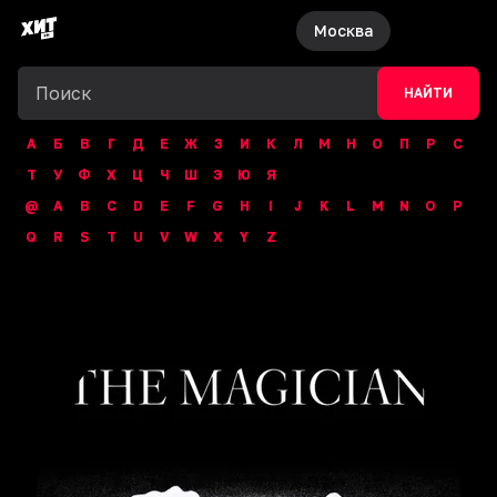
Москва
НАЙТИ
А
Б
В
Г
Д
Е
Ж
З
И
К
Л
М
Н
О
П
Р
С
Т
У
Ф
Х
Ц
Ч
Ш
Э
Ю
Я
@
A
B
C
D
E
F
G
H
I
J
K
L
M
N
O
P
Q
R
S
T
U
V
W
X
Y
Z