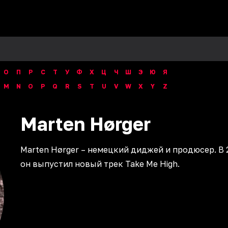
О
П
Р
С
Т
У
Ф
Х
Ц
Ч
Ш
Э
Ю
Я
M
N
O
P
Q
R
S
T
U
V
W
X
Y
Z
Marten
Hørger
Marten Hørger – немецкий диджей и продюсер. В 
он выпустил новый трек Take Me High.