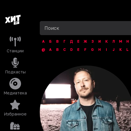
А
Б
В
Г
Д
Е
Ж
З
И
К
Л
М
Н
@
A
B
C
D
E
F
G
H
I
J
K
L
Станции
Подкасты
Медиатека
Избранное