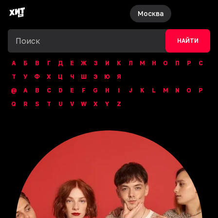
Москва
НАЙТИ
А
Б
В
Г
Д
Е
Ж
З
И
К
Л
М
Н
О
П
Р
С
Т
У
Ф
Х
Ц
Ч
Ш
Э
Ю
Я
@
A
B
C
D
E
F
G
H
I
J
K
L
M
N
O
P
Q
R
S
T
U
V
W
X
Y
Z