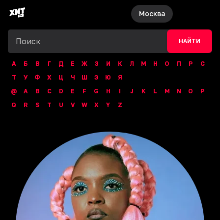
Москва
НАЙТИ
А
Б
В
Г
Д
Е
Ж
З
И
К
Л
М
Н
О
П
Р
С
Т
У
Ф
Х
Ц
Ч
Ш
Э
Ю
Я
@
A
B
C
D
E
F
G
H
I
J
K
L
M
N
O
P
Q
R
S
T
U
V
W
X
Y
Z