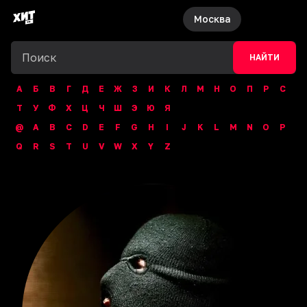
Москва
НАЙТИ
А
Б
В
Г
Д
Е
Ж
З
И
К
Л
М
Н
О
П
Р
С
Т
У
Ф
Х
Ц
Ч
Ш
Э
Ю
Я
@
A
B
C
D
E
F
G
H
I
J
K
L
M
N
O
P
Q
R
S
T
U
V
W
X
Y
Z