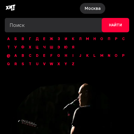
Москва
НАЙТИ
А
Б
В
Г
Д
Е
Ж
З
И
К
Л
М
Н
О
П
Р
С
Т
У
Ф
Х
Ц
Ч
Ш
Э
Ю
Я
@
A
B
C
D
E
F
G
H
I
J
K
L
M
N
O
P
Q
R
S
T
U
V
W
X
Y
Z