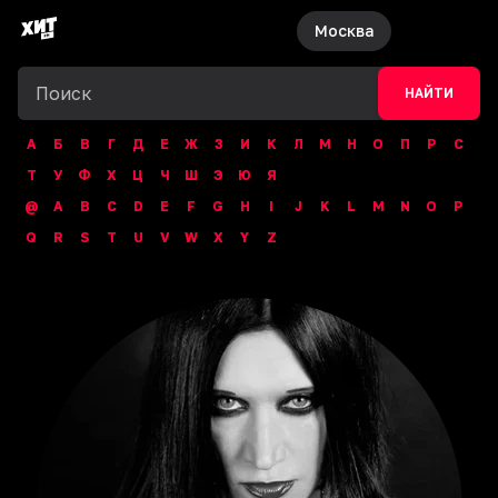
Москва
НАЙТИ
А
Б
В
Г
Д
Е
Ж
З
И
К
Л
М
Н
О
П
Р
С
Т
У
Ф
Х
Ц
Ч
Ш
Э
Ю
Я
@
A
B
C
D
E
F
G
H
I
J
K
L
M
N
O
P
Q
R
S
T
U
V
W
X
Y
Z