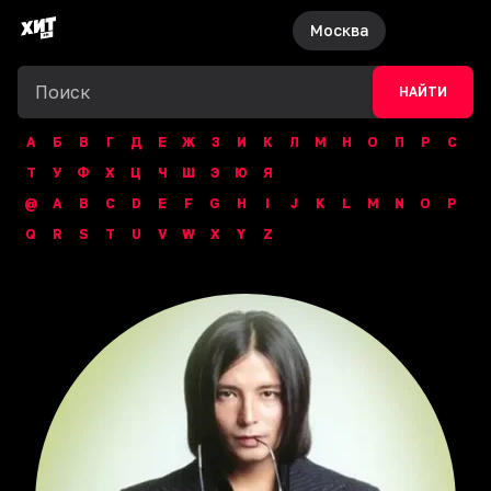
Москва
НАЙТИ
А
Б
В
Г
Д
Е
Ж
З
И
К
Л
М
Н
О
П
Р
С
Т
У
Ф
Х
Ц
Ч
Ш
Э
Ю
Я
@
A
B
C
D
E
F
G
H
I
J
K
L
M
N
O
P
Q
R
S
T
U
V
W
X
Y
Z