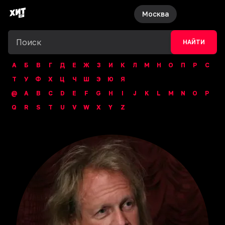
Москва
НАЙТИ
А
Б
В
Г
Д
Е
Ж
З
И
К
Л
М
Н
О
П
Р
С
Т
У
Ф
Х
Ц
Ч
Ш
Э
Ю
Я
@
A
B
C
D
E
F
G
H
I
J
K
L
M
N
O
P
Q
R
S
T
U
V
W
X
Y
Z