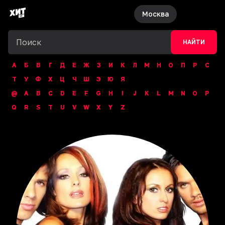
Москва
НАЙТИ
А
Б
В
Г
Д
Е
Ж
З
И
К
Л
М
Н
О
П
Р
С
Т
У
Ф
Х
Ц
Ч
Ш
Э
Ю
Я
@
A
B
C
D
E
F
G
H
I
J
K
L
M
N
O
P
Q
R
S
T
U
V
W
X
Y
Z