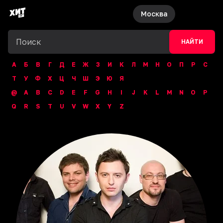
Москва
НАЙТИ
А
Б
В
Г
Д
Е
Ж
З
И
К
Л
М
Н
О
П
Р
С
Т
У
Ф
Х
Ц
Ч
Ш
Э
Ю
Я
@
A
B
C
D
E
F
G
H
I
J
K
L
M
N
O
P
Q
R
S
T
U
V
W
X
Y
Z