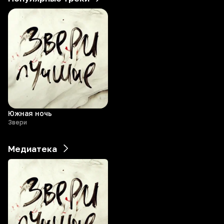
Южная ночь
Звери
Медиатека